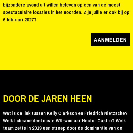
bijzondere avond uit willen beleven op een van de meest
spectaculaire locaties in het noorden. Zijn jullie er ook bij op
6 februari 2027?
AANMELDEN
DOOR DE JAREN HEEN
Wat is de link tussen Kelly Clarkson en Friedrich Nietzsche?
Welk lichaamsdeel miste WK-winnaar Hector Castro? Welk
team zette in 2019 een streep door de dominantie van de